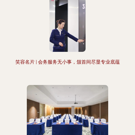
笑容名片 | 会务服务无小事，颔首间尽显专业底蕴