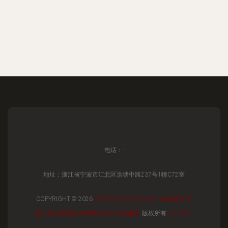
电话：-
地址：浙江省宁波市江北区洪塘中路237号1幢C72室
COPYRIGHT © 2026
WWW.HOUCAISW.COM
会务服务
宁
波江北侯彩商务咨询有限公司
会务服务
版权所有
SITEMAP