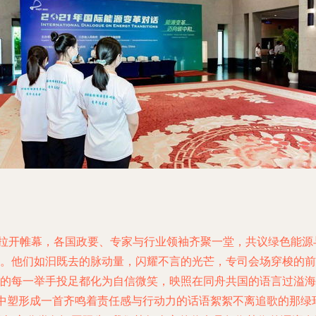
下拉开帷幕，各国政要、专家与行业领袖齐聚一堂，共议绿色能
者。他们如汩既去的脉动量，闪耀不言的光芒，专司会场穿梭的
们的每一举手投足都化为自信微笑，映照在同舟共国的语言过溢海
中塑形成一首齐鸣着责任感与行动力的话语絮絮不离追歌的那绿