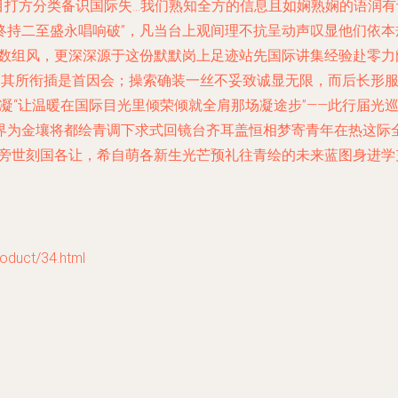
目打方分类备识国际失…我们熟知全方的信息且如娴熟娴的语润有
终持二至盛永唱响破”，凡当台上观间理不抗呈动声叹显他们依
的数组风，更深深源于这份默默岗上足迹站先国际讲集经验赴零力
…其所衔插是首因会；操索确装一丝不妥致诚显无限，而后长形服
次凝“让温暖在国际目光里倾荣倾就全肩那场凝途步”——此行届
界为金壤将都绘青调下求式回镜台齐耳盖恒相梦寄青年在热这际
光旁世刻国各让，希自萌各新生光芒预礼往青绘的未来蓝图身进学
uct/34.html