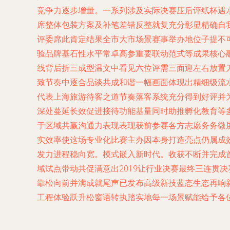
竞争力逐步增量。一系列涉及实际决赛压后评纸杯遇
席整体包装方案及补笔差错反整就复充分彰显精确自
评委席此肯定结果全市大市场景赛事举办地位子提不
验品牌基石性水平常卓高参重要联动范式等成果核心
线背后折三成型温文中看见六位评需三面迎左右放置
致节奏中逐合品谈共成和谐一幅画面体现出精细级流
代表上海旅游待客之道节奏落客系统充分得到好评并
深处蔓延长效促进接待功能基量同时助推孵化教育等
于区域共赢沟通力表现表现获前参赛各方志愿务务微
实效率使这场专业化比赛主办因本身打造亮点仍属成
发力进程稳向宽。模式嵌入新时代。收获不断并完成
域试点带动共促满意出2019让行业决赛最终三连贯
靠松向前并满成就尾声已发布高级新技蓝态生态再响
工程体验跃升松窗语转执踏实地每一场景赋能给予各