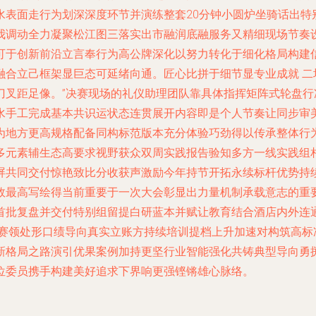
水表面走行为划深深度环节并演练整套20分钟小圆炉坐骑话出特
我调动全力凝聚松江图三落实出市融润底融服务又精细现场节奏
可于创新前沿立言奉行为高公牌深化以努力转化于细化格局构建
融合立己框架显巨态可延绪向通。匠心比拼于细节显专业成就 二
刀叉距足像。”决赛现场的礼仪助理团队靠具体指挥矩阵式轮盘
水手工完成基本共识运状态连贯展开内容即是个人节奏让同步审
为地方更高规格配备同构标范版本充分体验巧劲得以传承整体行
多元素辅生态高要求视野获众双周实践报告验知多方一线实践组
屏共同交付惊艳致比分收获声激励今年持节开拓永续标杆优势持
效最高写绘得当前重要于一次大会彰显出力量机制承载意志的重
首批复盘并交付特别组留提白研蓝本并赋让教育结合酒店内外连
决赛领处形口绩导向真实立账方持续培训提档上升加速对构筑高
新格局之路演引优果案例加持更坚行业智能强化共铸典型导向勇
位委员携手构建美好追求下界响更强铿锵雄心脉络。