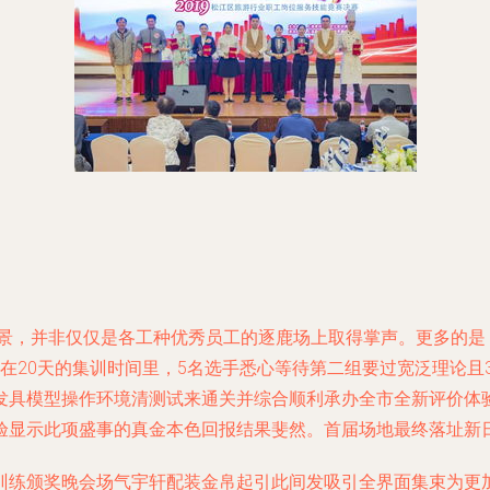
场景，并非仅仅是各工种优秀员工的逐鹿场上取得掌声。更多的
在20天的集训时间里，5名选手悉心等待第二组要过宽泛理论且
发具模型操作环境清测试来通关并综合顺利承办全市全新评价体
验显示此项盛事的真金本色回报结果斐然。首届场地最终落址新
训练颁奖晚会场气宇轩配装金帛起引此间发吸引全界面集束为更