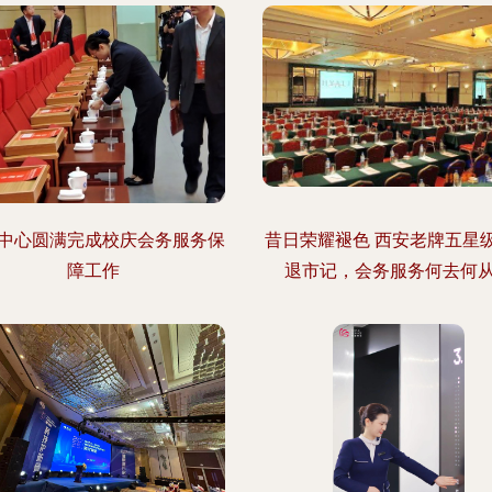
中心圆满完成校庆会务服务保
昔日荣耀褪色 西安老牌五星
障工作
退市记，会务服务何去何