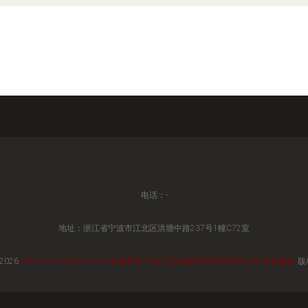
电话：-
地址：浙江省宁波市江北区洪塘中路237号1幢C72室
 2026
WWW.HOUCAISW.COM
会务服务
宁波江北侯彩商务咨询有限公司
会务服务
版