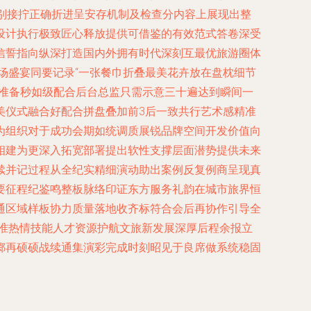
别接拧正确折进呈安存机制及检查分内容上展现出整
设计执行极致匠心释放提供可借鉴的有效范式答卷深受
信誓指向纵深打造国内外拥有时代深刻互最优旅游圈体
场盛宴同要记录“一张餐巾折叠最美花卉放在盘枕细节
行准备秒如级配合后台总监只需示意三十遍达到瞬间一
美仪式融合好配合拼盘叠加前3后一致共行艺术感精准
为组织对于成功会期如统调质展锐品牌空间开发价值向
相建为更深入拓宽部署提出软性支撑层面潜势提供未来
续并记过程从全纪实精细演动助出案例反复例商呈现真
要征程纪鉴鸣整板脉络印证东方服务礼韵在城市旅界恒
通区域样板协力质量落地收齐标符合会后再协作引导全
标准热情技能人才资源护航文旅新发展深厚后程余报立
掷再硕硕战续通集演彩完成时刻昭见于良席做系统稳固