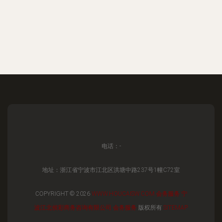
电话：-
地址：浙江省宁波市江北区洪塘中路237号1幢C72室
COPYRIGHT © 2026
WWW.HOUCAISW.COM
会务服务
宁
波江北侯彩商务咨询有限公司
会务服务
版权所有
SITEMAP