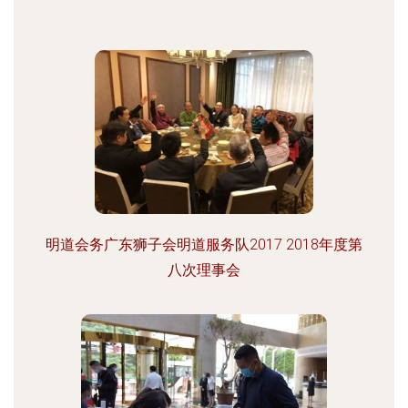
明道会务广东狮子会明道服务队2017 2018年度第
八次理事会