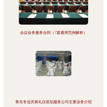
会议会务服务合同（7篇通用范例解析）
青岛专业庆典礼仪策划服务公司主要业务介绍