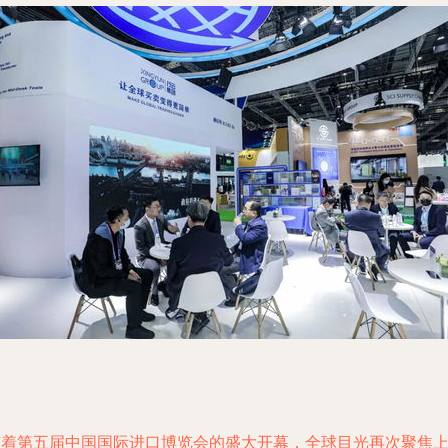
随着第五届中国国际进口博览会的盛大开幕，全球目光再次聚焦