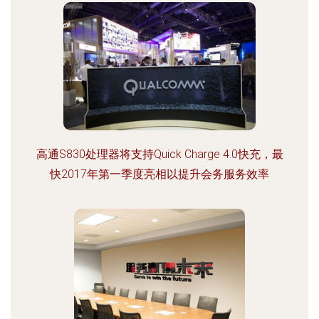
高通S830处理器将支持Quick Charge 4.0快充，最
快2017年第一季度亮相以提升会务服务效率